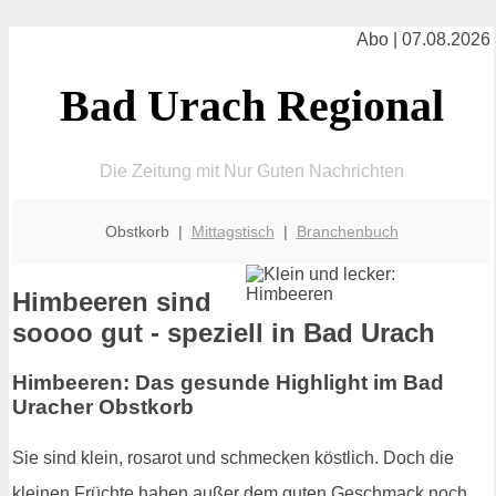
Abo | 07.08.2026
Bad Urach Regional
Die Zeitung mit Nur Guten Nachrichten
Obstkorb |
Mittagstisch
|
Branchenbuch
Himbeeren sind
soooo gut - speziell in Bad Urach
Himbeeren: Das gesunde Highlight im Bad
Uracher Obstkorb
Sie sind klein, rosarot und schmecken köstlich. Doch die
kleinen Früchte haben außer dem guten Geschmack noch