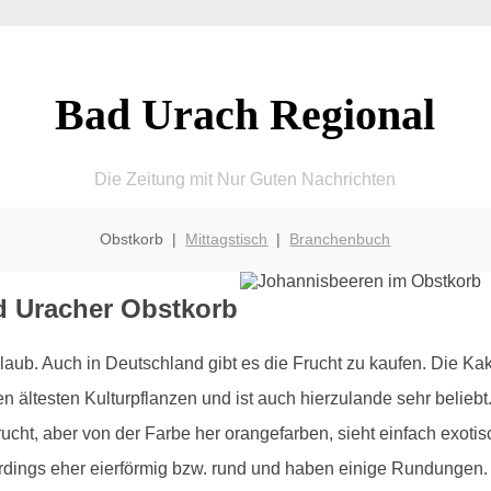
Bad Urach Regional
Die Zeitung mit Nur Guten Nachrichten
Obstkorb |
Mittagstisch
|
Branchenbuch
d Uracher Obstkorb
ub. Auch in Deutschland gibt es die Frucht zu kaufen. Die Kak
en ältesten Kulturpflanzen und ist auch hierzulande sehr beli
cht, aber von der Farbe her orangefarben, sieht einfach exotis
erdings eher eierförmig bzw. rund und haben einige Rundungen.