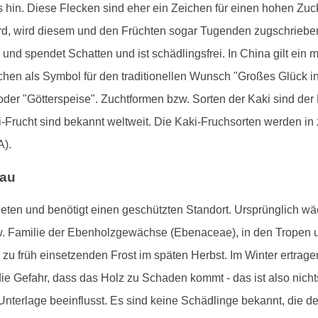
is hin. Diese Flecken sind eher ein Zeichen für einen hohen Zuc
rd, wird diesem und den Früchten sogar Tugenden zugschrieben:
und spendet Schatten und ist schädlingsfrei. In China gilt ein 
en als Symbol für den traditionellen Wunsch "Großes Glück i
 oder "Götterspeise". Zuchtformen bzw. Sorten der Kaki sind der
Frucht sind bekannt weltweit. Die Kaki-Fruchsorten werden in z
A).
bau
ten und benötigt einen geschützten Standort. Ursprünglich wäc
. Familie der Ebenholzgewächse (Ebenaceae), in den Tropen u
u früh einsetzenden Frost im späten Herbst. Im Winter ertrag
ie Gefahr, dass das Holz zu Schaden kommt - das ist also nicht
nterlage beeinflusst. Es sind keine Schädlinge bekannt, die 