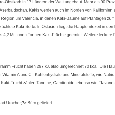
-Obstkorb in 17 Ländern der Welt angebaut. Mehr als 90 Prozen
 Aserbaidschan. Kakis werden auch im Norden von Kalifornien
 Region um Valencia, in denen Kaki-Bäume auf Plantagen zu finde
chtete Kaki-Sorte. In Ostasien liegt die Haupterntezeit in d
s 4,2 Millionen Tonnen Kaki-Früchte geerntet. Weitere leckere F
 Gramm Frucht haben 297 kJ, also umgerechnet 70 kcal. Die Hau
m Vitamin A und C - Kohlenhydrate und Mineralstoffe, wie Natri
er Kaki-Frucht zählen Tannine, Carotinoide, ebenso wie Flavan