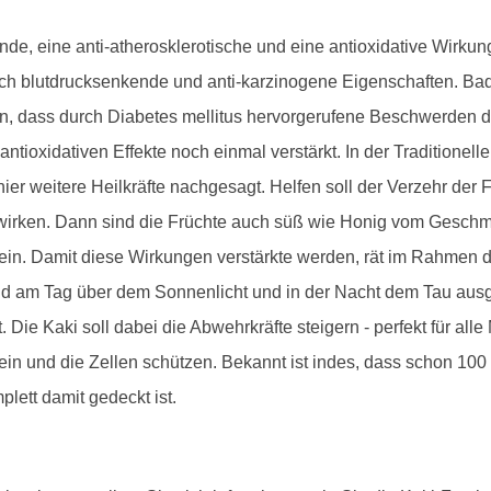
nde, eine anti-atherosklerotische und eine antioxidative Wirku
ch blutdrucksenkende und anti-karzinogene Eigenschaften. B
ken, dass durch Diabetes mellitus hervorgerufene Beschwerden 
 antioxidativen Effekte noch einmal verstärkt. In der Traditione
er weitere Heilkräfte nachgesagt. Helfen soll der Verzehr der 
d wirken. Dann sind die Früchte auch süß wie Honig vom Gesch
sein. Damit diese Wirkungen verstärkte werden, rät im Rahmen 
nd am Tag über dem Sonnenlicht und in der Nacht dem Tau ausges
 Die Kaki soll dabei die Abwehrkräfte steigern - perfekt für al
ein und die Zellen schützen. Bekannt ist indes, dass schon 100 
lett damit gedeckt ist.